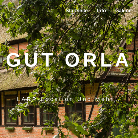
Startseite
Info
Galerie
GUT ORLA
LARP-Location Und Mehr…